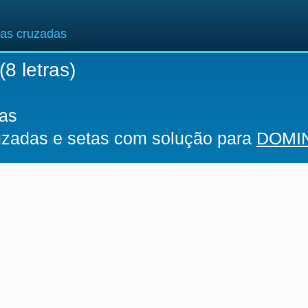
ras cruzadas
(8 letras)
ras
ruzadas e setas com solução para
DOMI