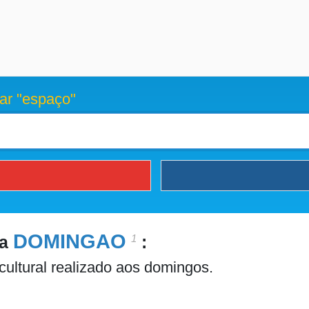
ar "espaço"
DOMINGAO
1
ra
:
cultural realizado aos domingos.