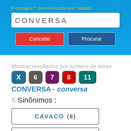
O curinga é *, mas você pode usar "espaço"
Cancelar
Procurar
Mostrar resultados por número de letras
X
6
7
8
11
CONVERSA -
conversa
5
Sinônimos :
CAVACO
(6)