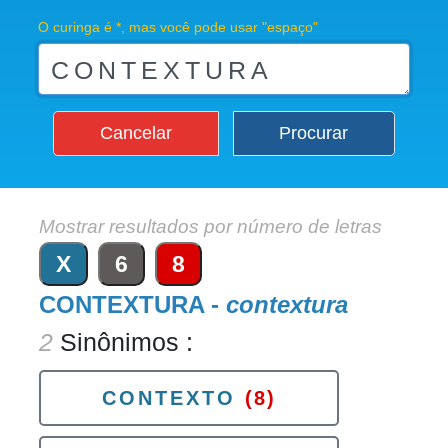
O curinga é *, mas você pode usar "espaço"
Cancelar
Procurar
Mostrar resultados por número de letras
X
6
8
CONTEXTURA -
contextura
2
Sinônimos :
CONTEXTO
(8)