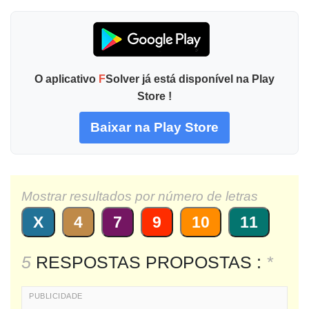
O aplicativo
F
Solver já está disponível na Play
Store !
Baixar na Play Store
Mostrar resultados por número de letras
X
4
7
9
10
11
5
RESPOSTAS PROPOSTAS :
*