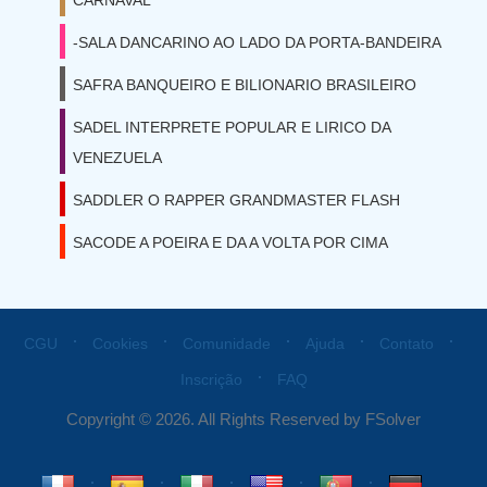
CARNAVAL
-SALA DANCARINO AO LADO DA PORTA-BANDEIRA
SAFRA BANQUEIRO E BILIONARIO BRASILEIRO
SADEL INTERPRETE POPULAR E LIRICO DA
VENEZUELA
SADDLER O RAPPER GRANDMASTER FLASH
SACODE A POEIRA E DA A VOLTA POR CIMA
⋅
⋅
⋅
⋅
⋅
CGU
Cookies
Comunidade
Ajuda
Contato
⋅
Inscrição
FAQ
Copyright © 2026. All Rights Reserved by FSolver
⋅
⋅
⋅
⋅
⋅