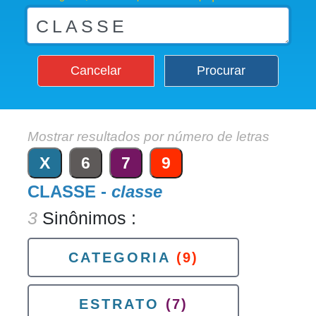
Cancelar
Procurar
Mostrar resultados por número de letras
X
6
7
9
CLASSE -
classe
3
Sinônimos :
CATEGORIA
(9)
ESTRATO
(7)