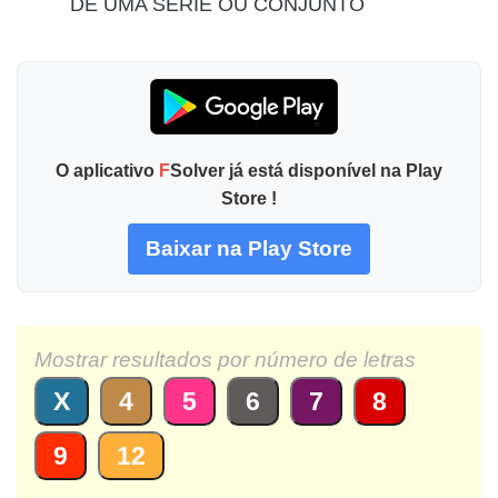
DE UMA SERIE OU CONJUNTO
O aplicativo
F
Solver já está disponível na Play
Store !
Baixar na Play Store
Mostrar resultados por número de letras
X
4
5
6
7
8
9
12