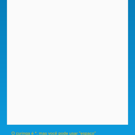
O curinga é *, mas você pode usar "espaço"