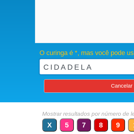
O curinga é *, mas você pode us
Cancelar
Mostrar resultados por número de l
X
5
7
8
9