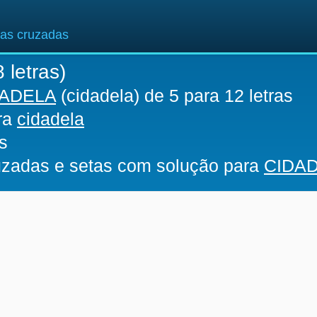
ras cruzadas
 letras)
DADELA
(cidadela) de 5 para 12 letras
ara
cidadela
s
ruzadas e setas com solução para
CIDA