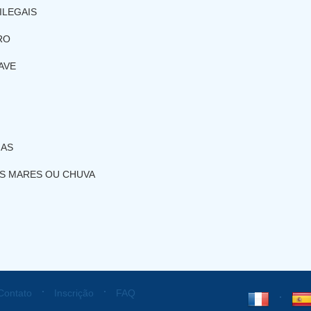
ILEGAIS
RO
AVE
HAS
S MARES OU CHUVA
⋅
⋅
Contato
Inscrição
FAQ
⋅