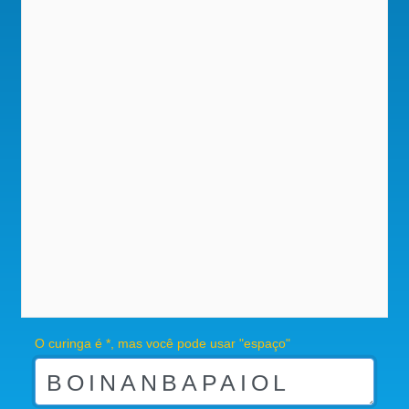
O curinga é *, mas você pode usar "espaço"