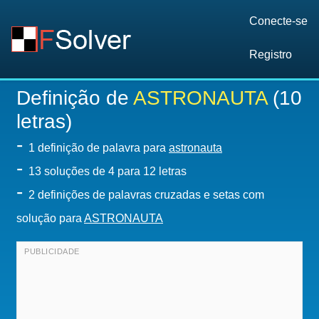
Conecte-se
Registro
Definição de
ASTRONAUTA
(10
letras)
-
1 definição de palavra para
astronauta
-
13
soluções de 4 para 12 letras
-
2 definições de palavras cruzadas e setas com
solução para
ASTRONAUTA