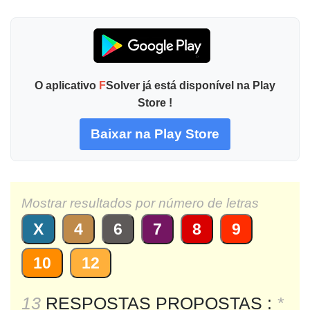
O aplicativo
F
Solver já está disponível na Play
Store !
Baixar na Play Store
Mostrar resultados por número de letras
X
4
6
7
8
9
10
12
13
RESPOSTAS PROPOSTAS :
*