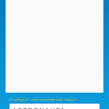
O curinga é *, mas você pode usar "espaço"