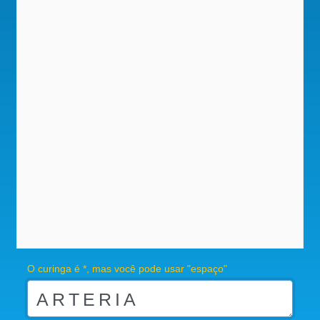
O curinga é *, mas você pode usar "espaço"