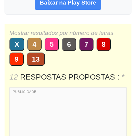
Baixar na Play Store
Mostrar resultados por número de letras
X
4
5
6
7
8
9
13
12
RESPOSTAS PROPOSTAS :
*