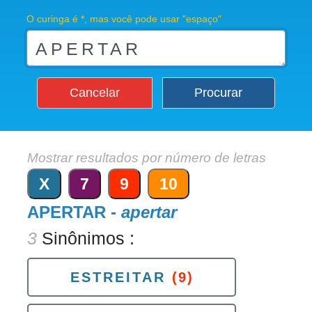
O curinga é *, mas você pode usar "espaço"
Cancelar
Procurar
Mostrar resultados por número de letras
X
7
9
10
APERTAR -
apertar
3
Sinônimos :
ESTREITAR
(9)