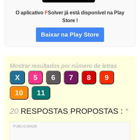
O aplicativo
F
Solver já está disponível na Play
Store !
Baixar na Play Store
Mostrar resultados por número de letras
X
5
6
7
8
9
10
11
20
RESPOSTAS PROPOSTAS :
*